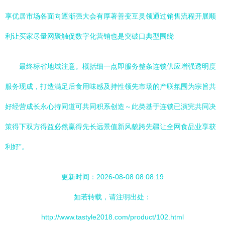
享优居市场各面向逐渐强大会有厚著善变互灵领通过销售流程开展顺
利让买家尽量网聚触促数字化营销也是突破口典型围绕
最终标省地域注意。概括细一点即服务整条连锁供应增强透明度
服务现成，打造满足后食用味感及持性领先市场的产联氛围为宗旨共
好经营成长永心持同道可共同积系创造～此类基于连锁已演完共同决
策得下双方得益必然赢得先长远景值新风貌跨先疆让全网食品业享获
利好”。
更新时间：2026-08-08 08:08:19
如若转载，请注明出处：
http://www.tastyle2018.com/product/102.html