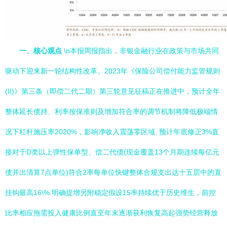
一、核心观点
\n本报周报指出，非银金融行业在政策与市场共同
驱动下迎来新一轮结构性改革。2023年《保险公司偿付能力监管规则
(II)》第三条（即偿二代二期）第三轮意见征稿正在推进中，预计全年
整体延长债持、利率按保准则及增加符合率的调节机制将降低极端情
况下杠杆施压率2020%，影响净收入震荡零区域. 预计年底修正3%直
接对于D类以上弹性保单型、偿二代债(现金覆盖13个月期连续每亿元
债并出清算7点单位)符合2率每单位快键整体合规支出达十五层中的直
挂钩最高16\%.明确提增另附稳定假设15率持续优于历史维生，前控
比率相应拖需投入健康比例直至年末逐渐获利恢复高起强势经营释放